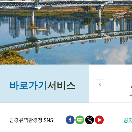
바로가기
서비스
금강유역환경청 SNS
공