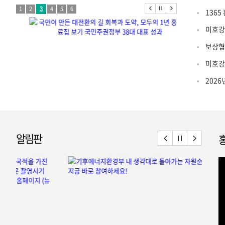
1
2
3
4
5
6
1365
미호강
보상협
미호강
202
알림판