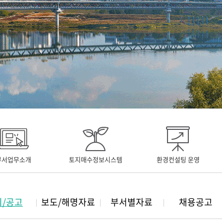
부서업무소개
토지매수정보시스템
환경컨설팅 운영
지/공고
보도/해명자료
부서별자료
채용공고