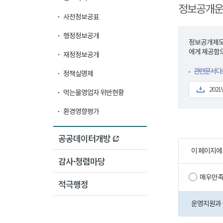
정보공개운
사전정보공표
행정정보공개
정보공개제도란
에게 제공함으
재정정보공개
관련문서 다
정책실명제
202
먹는물영업자 위반현황
환경영향평가
공공데이터개방
이 페이지에
감사·청렴마당
매우만
적극행정
운영지원과 (0