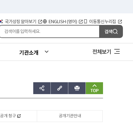
국가상징 알아보기
ENGLISH (영어)
이동통신누리집
검색
전체보기
기관소개
sns공유하기
주소복사
인쇄
맨위로
공개 청구
공개기관안내