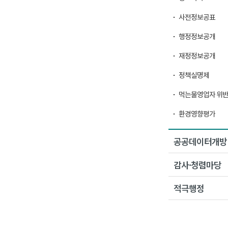
사전정보공표
행정정보공개
재정정보공개
정책실명제
먹는물영업자 위
환경영향평가
공공데이터개방
감사·청렴마당
적극행정