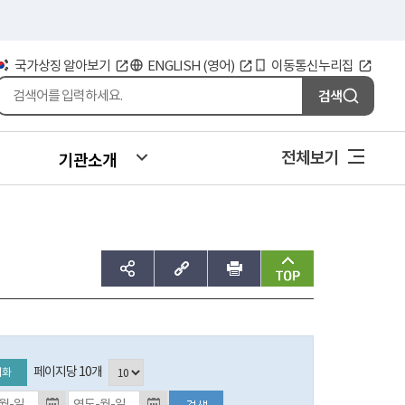
국가상징 알아보기
ENGLISH (영어)
이동통신누리집
검색
전체보기
기관소개
sns공유하기
주소복사
인쇄
맨위로
페이지당 10개
기화
등록일자 검색 종료일 (입력예시:2017-01-01)