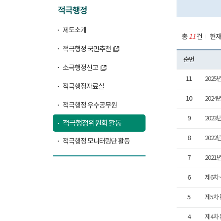
적극행정
제도소개
총
11
건
현재
적극행정 국민추천
순번
소극행정신고
11
2025
적극행정자료실
10
202
적극행정 우수공무원
9
202
적극행정위원회 활동
8
2022
적극행정 모니터링단 활동
7
202
6
제6차
5
제5차
4
제4차