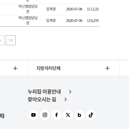
관
혁신행정담당
임계영
2020-07-06
117,122
관
혁신행정담당
임계영
2020-07-06
119,278
관
지방자치단체
누리집 이용안내
찾아오시는 길
외)