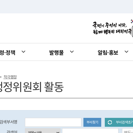
령·정책
발행물
알림·홍보
적극행정
>
행정위원회 활동
검색부서명
부서찾기
부서검색초
등록일자 검색 시작일 (입력예시:2017-01-01)
검색어