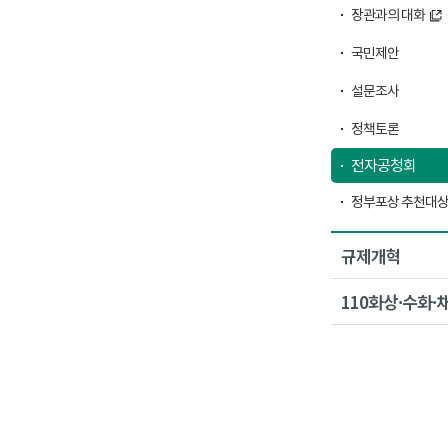
장관과의 대화
국민제안
설문조사
정책토론
전자공청회
정부포상 추천대상
규제개혁
110화상·수화