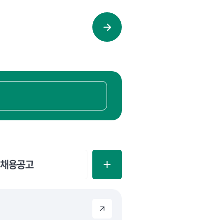
열
린
장
관
실
바
로
가
기
보
채용공고
도
자
료
게
시