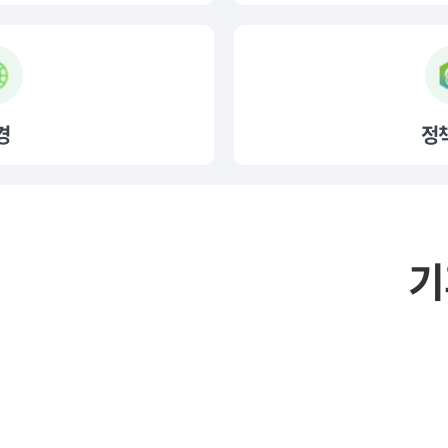
경
정
기