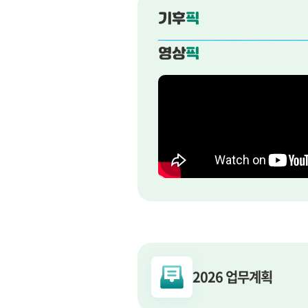
기후
픽
영상
픽
2026 업무계획