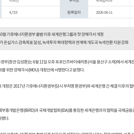
이희선
부서명
국제협력과
4,718
등록일자
2026-06-11
10월 기후에너지환경부 출범 이후 세계은행그룹과 첫 양해각서 개정
 국가 온실가스 감축목표 달성, 녹색투자 확대정책과 연계해 개도국 녹색전환 지원 강화
부(장관 김성환)는 6월 11일 오후 포포인츠바이쉐라톤(서울 용산구 소재)에서 세계은행
화를 위한 양해각서(MOU) 개정안에 서명한다고 밝혔다.
 개정은 2017년 기후에너지환경부(당시 부처명 환경부)와 세계은행 간 체결 이후의 협
제부흥개발은행(IBRD)과 국제개발협회(IDA)를 통칭한 세계은행과의 협력을 국제금융공사
대했다.