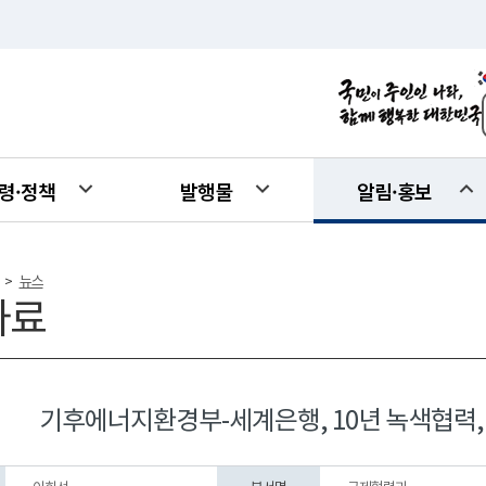
령·정책
발행물
알림·홍보
뉴스
>
자료
기후에너지환경부-세계은행, 10년 녹색협력,