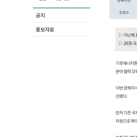
등록자명
조회수
공지
홍보자료
▷ 지난해 
▷ 2035
기후에너지환경
분야 협력 강
이번 양해각서
진됐다.
먼저 기존 국
차원으로 확