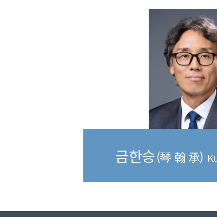
금한승
(琴 翰 承)
Ku