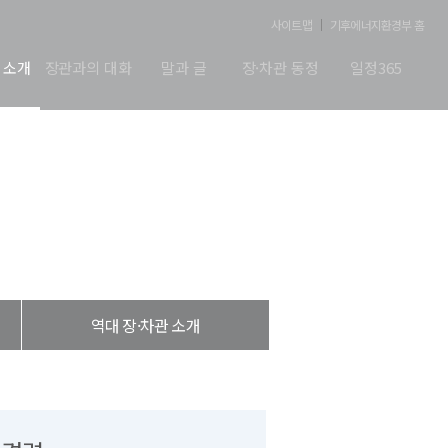
사이트맵
기후에너지환경부 홈
 소개
장관과의 대화
말과 글
장·차관 동정
일정365
역대 장·차관 소개