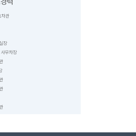
요경력
제1차관
책실장
원회 사무차장
책관
장
책관
책관
당관