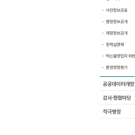
사전정보공표
행정정보공개
재정정보공개
정책실명제
먹는물영업자 위
환경영향평가
공공데이터개방
감사·청렴마당
적극행정